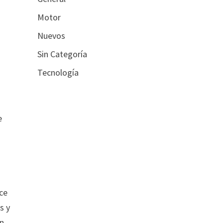
Motor
Nuevos
Sin Categoría
Tecnología
s
e
nce
s y
ón