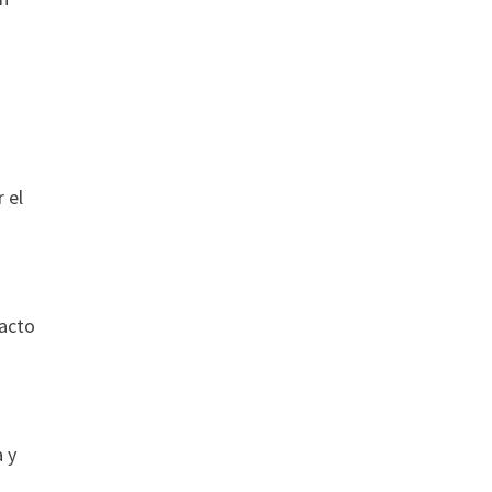
 el
pacto
a y