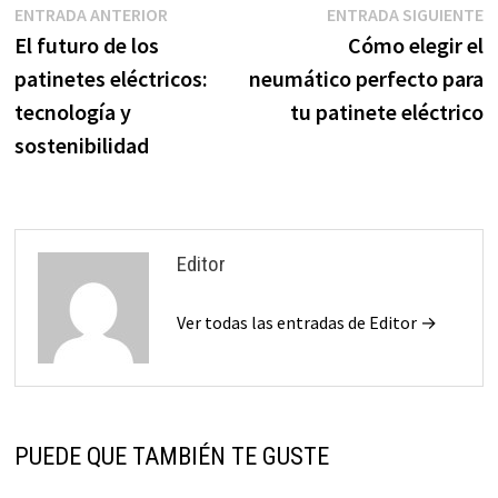
Navegación
Entrada
E
ENTRADA ANTERIOR
ENTRADA SIGUIENTE
anterior:
s
El futuro de los
Cómo elegir el
de
patinetes eléctricos:
neumático perfecto para
entradas
tecnología y
tu patinete eléctrico
sostenibilidad
Editor
Ver todas las entradas de Editor →
PUEDE QUE TAMBIÉN TE GUSTE