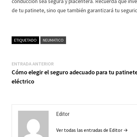
conducción sea segura y placentera. Recuerda que inve
de tu patinete, sino que también garantizará tu seguri
ETIQUETADO
NEUMATICO
Navegación
Entrada
ENTRADA ANTERIOR
anterior:
Cómo elegir el seguro adecuado para tu patinet
de
eléctrico
entradas
Editor
Ver todas las entradas de Editor →