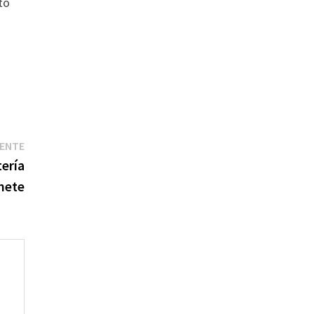
to
Entrada
IENTE
siguiente:
ería
inete