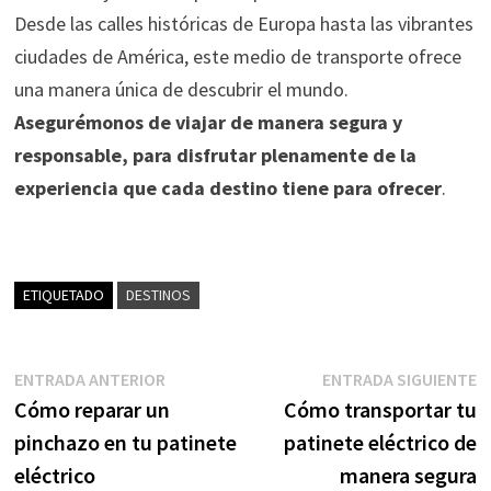
Desde las calles históricas de Europa hasta las vibrantes
ciudades de América, este medio de transporte ofrece
una manera única de descubrir el mundo.
Asegurémonos de viajar de manera segura y
responsable, para disfrutar plenamente de la
experiencia que cada destino tiene para ofrecer
.
ETIQUETADO
DESTINOS
Navegación
Entrada
E
ENTRADA ANTERIOR
ENTRADA SIGUIENTE
anterior:
s
Cómo reparar un
Cómo transportar tu
de
pinchazo en tu patinete
patinete eléctrico de
entradas
eléctrico
manera segura