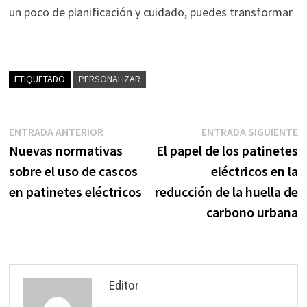
un poco de planificación y cuidado, puedes transformar
ETIQUETADO
PERSONALIZAR
Navegación
Entrada
E
ENTRADA ANTERIOR
ENTRADA SIGUIENTE
anterior:
s
Nuevas normativas
El papel de los patinetes
de
sobre el uso de cascos
eléctricos en la
entradas
en patinetes eléctricos
reducción de la huella de
carbono urbana
Editor